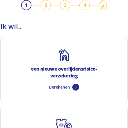
1
2
3
4
Ik wil..
een nieuwe overlijdensrisico-
verzekering
Berekenen